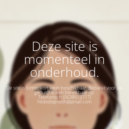
Deze site is
momenteel in
onderhoud.
De site is binnenkort weer beschikbaar. Bedankt voor uw
geduld! Ik ben bereikbaar op:
Telefonisch (0638613717)
hildedegrooth@gmail.com